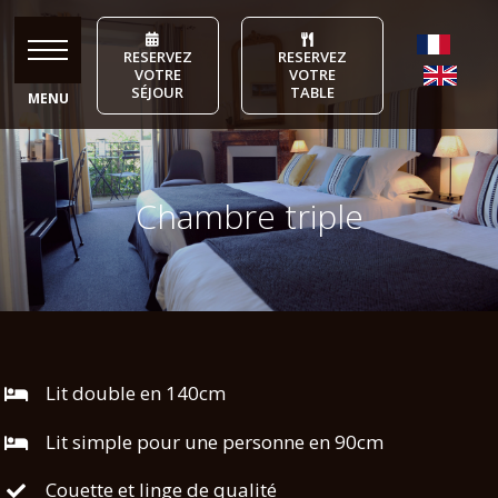
Skip
to
RESERVEZ
RESERVEZ
content
VOTRE
VOTRE
SÉJOUR
TABLE
Chambre triple
Lit double en 140cm
Lit simple pour une personne en 90cm
Couette et linge de qualité