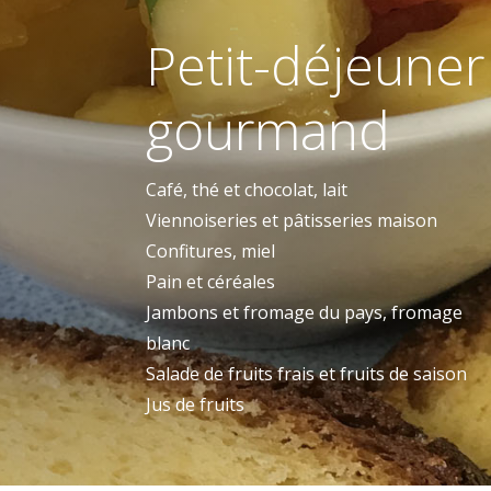
Petit-déjeuner
gourmand
Café, thé et chocolat, lait
Viennoiseries et pâtisseries maison
Confitures, miel
Pain et céréales
Jambons et fromage du pays, fromage
blanc
Salade de fruits frais et f
ruits de saison
Jus de fruits