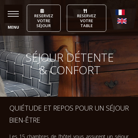
Skip
to
RESERVEZ
RESERVEZ
content
VOTRE
VOTRE
SÉJOUR
TABLE
SÉJOUR DÉTENTE
& CONFORT
QUIÉTUDE ET REPOS POUR UN SÉJOUR
BIEN-ÊTRE
Les 15 chambres de l’hôtel vous assurent un séjour